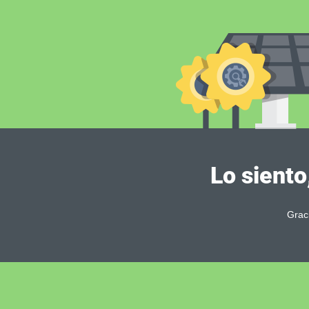
Lo siento
Grac