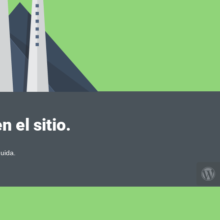
 el sitio.
uida.