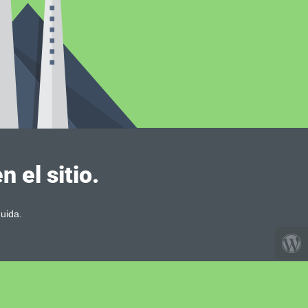
 el sitio.
uida.