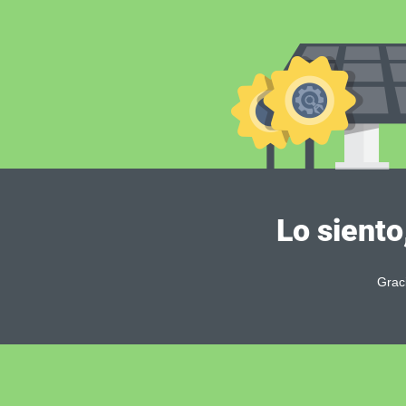
Lo siento
Grac