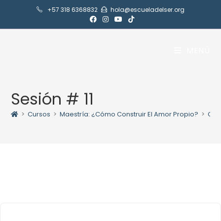
+57 318 6368832
hola@escueladelser.org
MENÚ
Sesión # 11
>
Cursos
>
Maestría: ¿Cómo Construir El Amor Propio?
>
Con