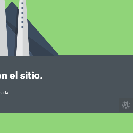
 el sitio.
uida.