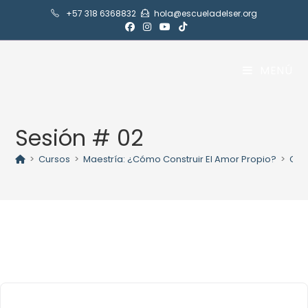
Ir
+57 318 6368832
hola@escueladelser.org
al
contenido
MENÚ
Sesión # 02
>
Cursos
>
Maestría: ¿Cómo Construir El Amor Propio?
>
Con