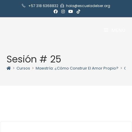
+57 318 6368832
hola@escueladelser.org
MENÚ
Sesión # 25
>
Cursos
>
Maestría: ¿Cómo Construir El Amor Propio?
>
Con