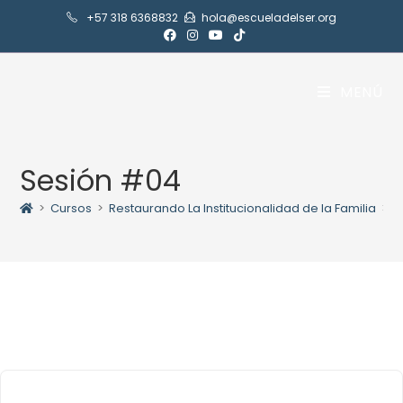
+57 318 6368832
hola@escueladelser.org
MENÚ
Sesión #04
>
Cursos
>
Restaurando La Institucionalidad de la Familia
>
C