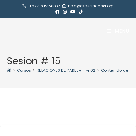
+57 318 6368832
hola@escueladelser.org
MENÚ
Sesion # 15
>
Cursos
>
RELACIONES DE PAREJA – vr.02
>
Contenido de Ma