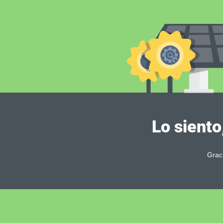
Lo siento
Grac