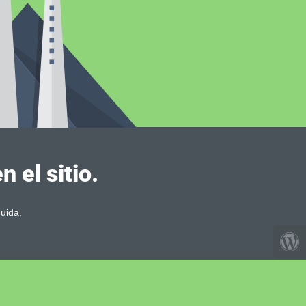
 el sitio.
uida.